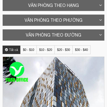
VĂN PHÒNG THEO HẠNG
VĂN PHÒNG THEO PHƯỜNG
VĂN PHÒNG THEO ĐƯỜNG
Tất cả
$0 - $10
$10 - $20
$20 - $30
$30 - $40