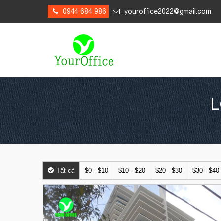
0944 684 986
youroffice2022@gmail.com
L
Tất cả
$0 - $10
$10 - $20
$20 - $30
$30 - $40