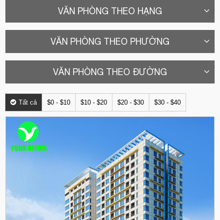
VĂN PHÒNG THEO HẠNG
VĂN PHÒNG THEO PHƯỜNG
VĂN PHÒNG THEO ĐƯỜNG
Tất cả
$0 - $10
$10 - $20
$20 - $30
$30 - $40