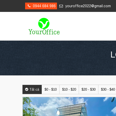
0944 684 986
youroffice2022@gmail.com
L
Tất cả
$0 - $10
$10 - $20
$20 - $30
$30 - $40