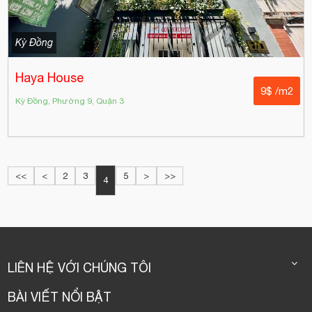
Kỳ Đồng
Haya House
9$ /m2
Kỳ Đồng, Phường 9, Quận 3
<<
<
2
3
5
>
>>
4
LIÊN HỆ VỚI CHÚNG TÔI
BÀI VIẾT NỔI BẬT