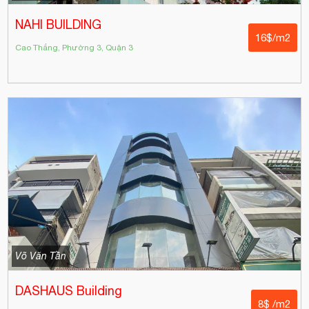
NAHI BUILDING
16$/m2
Cao Thắng, Phường 3, Quận 3
Võ Văn Tần
DASHAUS Building
8$ /m2