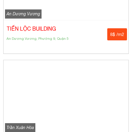
An Dương Vương
TIẾN LỘC BUILDING
8$ /m2
An Dương Vương, Phường 9, Quận 5
Trần Xuân Hòa