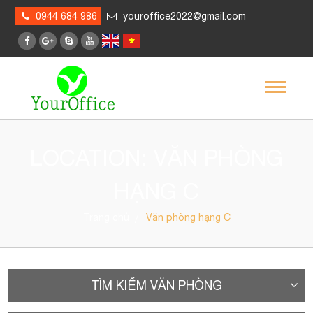
0944 684 986
youroffice2022@gmail.com
LOCATION: VĂN PHÒNG
HẠNG C
Trang chủ
Văn phòng hạng C
TÌM KIẾM VĂN PHÒNG