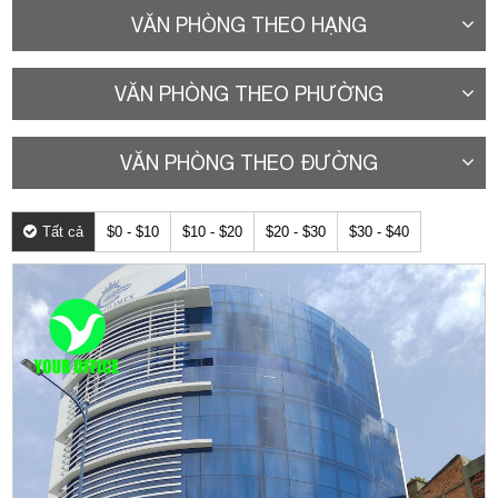
VĂN PHÒNG THEO HẠNG
VĂN PHÒNG THEO PHƯỜNG
VĂN PHÒNG THEO ĐƯỜNG
Tất cả
$0 - $10
$10 - $20
$20 - $30
$30 - $40