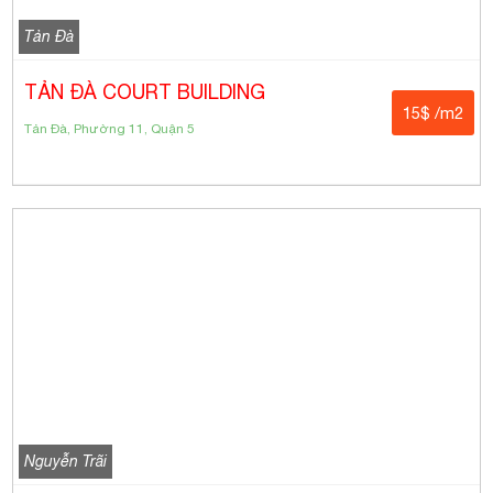
Tản Đà
TẢN ĐÀ COURT BUILDING
15$ /m2
Tản Đà, Phường 11, Quận 5
Nguyễn Trãi