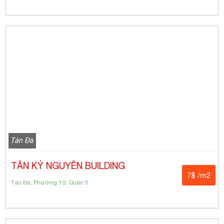
Tản Đà
TÂN KỶ NGUYÊN BUILDING
7$ /m2
Tản Đà, Phường 10, Quận 5