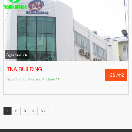
Ngô Gia Tự
TNA BUILDING
12$ /m2
Ngô Gia Tự, Phường 4, Quận 10
1
2
3
>
>>