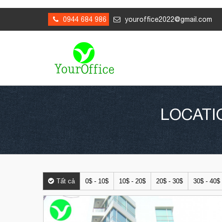
0944 684 986
youroffice2022@gmail.com
LOCATI
Tất cả
0$ - 10$
10$ - 20$
20$ - 30$
30$ - 40$