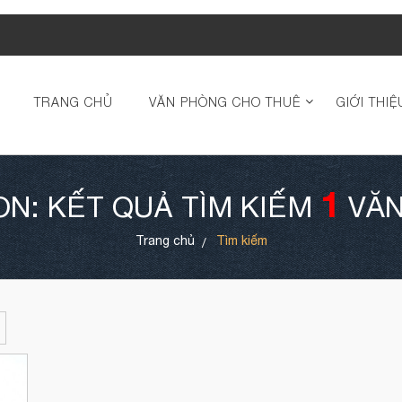
TRANG CHỦ
VĂN PHÒNG CHO THUÊ
GIỚI THIỆ
1
ON: KẾT QUẢ TÌM KIẾM
VĂN
Trang chủ
Tìm kiếm