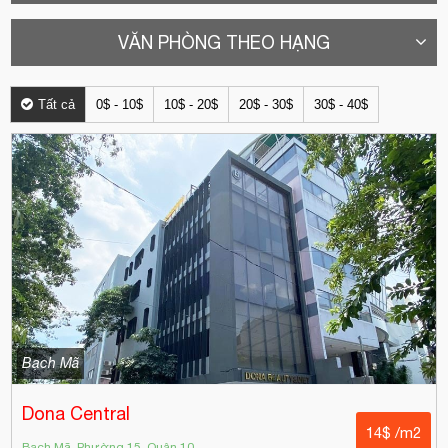
VĂN PHÒNG THEO HẠNG
Tất cả
0$ - 10$
10$ - 20$
20$ - 30$
30$ - 40$
Bạch Mã
Dona Central
14$ /m2
Bạch Mã, Phường 15, Quận 10