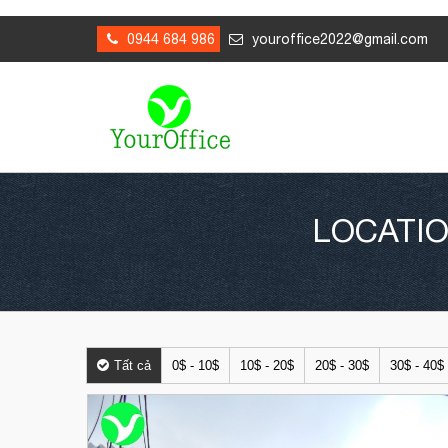
0944 684 986
youroffice2022@gmail.com
LOCATIO
Tất cả
0$ - 10$
10$ - 20$
20$ - 30$
30$ - 40$