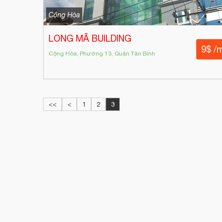
Cộng Hòa
LONG MÃ BUILDING
9$ /
Cộng Hòa, Phường 13, Quận Tân Bình
<<
<
1
2
3