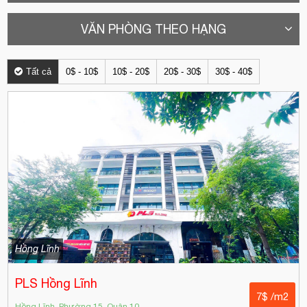
VĂN PHÒNG THEO HẠNG
Tất cả
0$ - 10$
10$ - 20$
20$ - 30$
30$ - 40$
Hồng Lĩnh
PLS Hồng Lĩnh
7$ /m2
Hồng Lĩnh, Phường 15, Quận 10