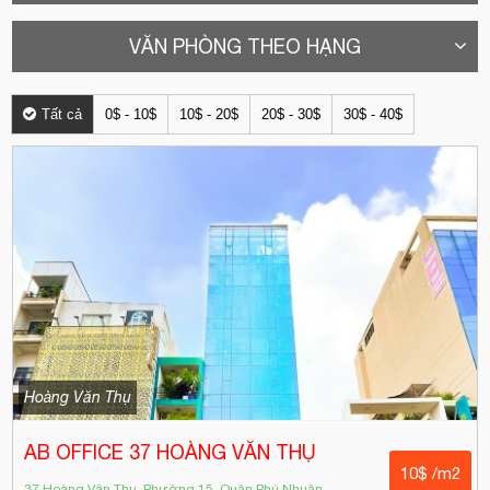
VĂN PHÒNG THEO HẠNG
Tất cả
0$ - 10$
10$ - 20$
20$ - 30$
30$ - 40$
Hoàng Văn Thụ
AB OFFICE 37 HOÀNG VĂN THỤ
10$ /m2
37 Hoàng Văn Thụ, Phường 15, Quận Phú Nhuận