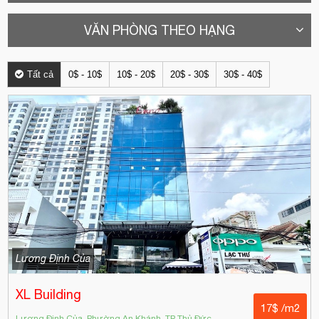
VĂN PHÒNG THEO HẠNG
Tất cả
0$ - 10$
10$ - 20$
20$ - 30$
30$ - 40$
Lương Định Của
XL Building
17$ /m2
Lương Định Của, Phường An Khánh, TP Thủ Đức