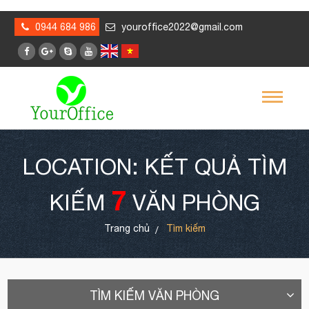
0944 684 986
youroffice2022@gmail.com
LOCATION: KẾT QUẢ TÌM
7
KIẾM
VĂN PHÒNG
Trang chủ
Tìm kiếm
TÌM KIẾM VĂN PHÒNG