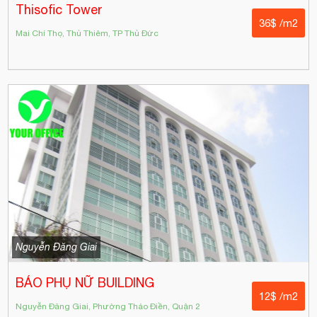
Thisofic Tower
36$ /m2
Mai Chí Thọ, Thủ Thiêm, TP Thủ Đức
Nguyễn Đăng Giai
BÁO PHỤ NỮ BUILDING
12$ /m2
Nguyễn Đăng Giai, Phường Thảo Điền, Quận 2