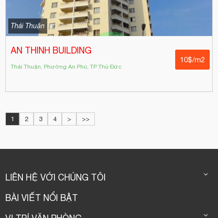
Thái Thuận
AN THINH BUILDING
10$/m2
Thái Thuận, Phường An Phú, TP Thủ Đức
1
2
3
4
>
>>
LIÊN HỆ VỚI CHÚNG TÔI
BÀI VIẾT NỔI BẬT