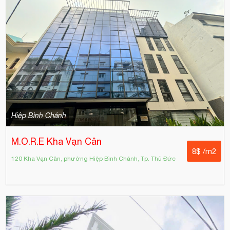
Hiệp Bình Chánh
M.O.R.E Kha Vạn Cân
8$ /m2
120 Kha Vạn Cân, phường Hiệp Bình Chánh, Tp. Thủ Đức