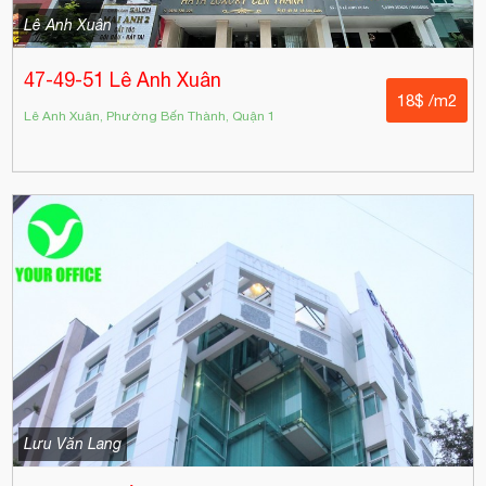
Lê Anh Xuân
47-49-51 Lê Anh Xuân
18$ /m2
Lê Anh Xuân, Phường Bến Thành, Quận 1
Lưu Văn Lang