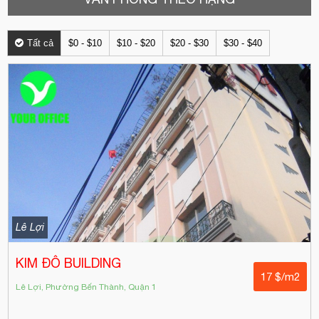
Tất cả
$0 - $10
$10 - $20
$20 - $30
$30 - $40
Lê Lợi
KIM ĐÔ BUILDING
17 $/m2
Lê Lợi, Phường Bến Thành, Quận 1