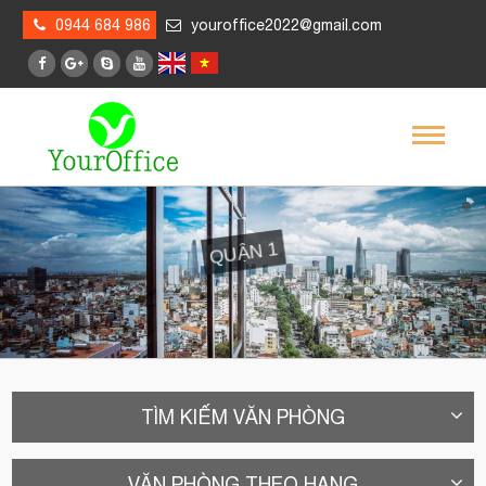
0944 684 986
youroffice2022@gmail.com
QUẬN 1
Quận 1 cũng là quận tập trung phần lớn các cao ốc văn phòng cho thuê hạng A trên địa bàn thành phố
TÌM KIẾM VĂN PHÒNG
VĂN PHÒNG THEO HẠNG