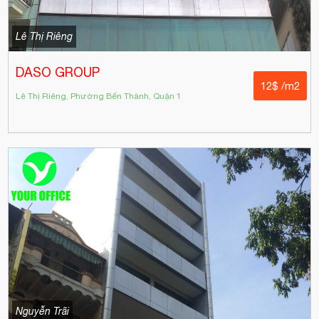
Lê Thị Riêng
DASO GROUP
12$ /m2
Lê Thị Riêng, Phường Bến Thành, Quận 1
Nguyễn Trãi