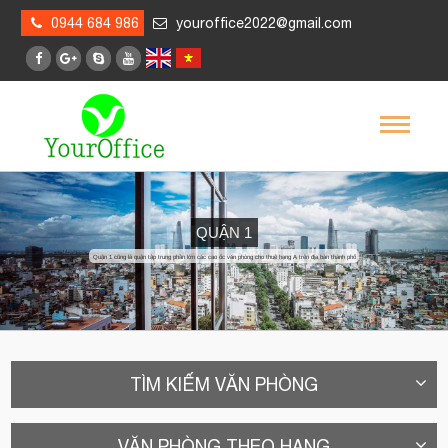
0944 684 986
youroffice2022@gmail.com
QUẬN 1
Quận 1 cũng là quận tập trung phần lớn các cao ốc văn phòng cho thuê hạng A trên địa bàn thành phố
TÌM KIẾM VĂN PHÒNG
VĂN PHÒNG THEO HẠNG