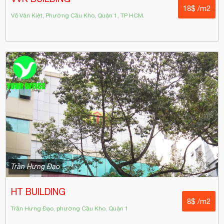
18$ /m2
Võ Văn Kiệt, Phường Cầu Kho, Quận 1, TP HCM.
Trần Hưng Đạo
HT BUILDING
8$ /m2
Trần Hưng Đạo, phường Cầu Kho, Quận 1