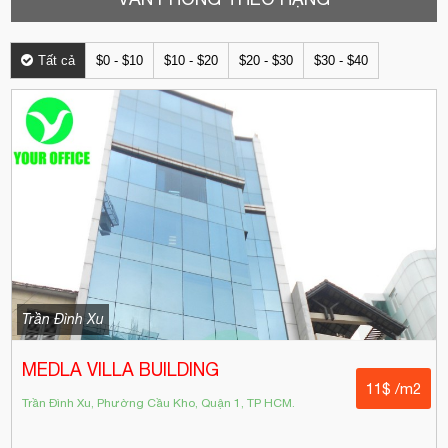
Tất cả
$0 - $10
$10 - $20
$20 - $30
$30 - $40
Trần Đình Xu
MEDLA VILLA BUILDING
11$ /m2
Trần Đình Xu, Phường Cầu Kho, Quận 1, TP HCM.