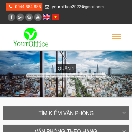
0944 684 986
youroffice2022@gmail.com
QUẬN 1
Quận 1 cũng là quận tập trung phần lớn các cao ốc văn phòng cho thuê hạng A trên địa bàn thành phố
TÌM KIẾM VĂN PHÒNG
VĂN PHÒNG THEO HẠNG