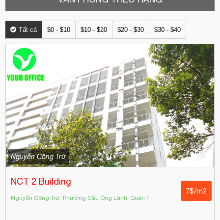
Tất cả
$0 - $10
$10 - $20
$20 - $30
$30 - $40
Nguyễn Công Trứ
NCT 2 Building
7$/m2
Nguyễn Công Trứ, Phường Cầu Ông Lãnh, Quận 1