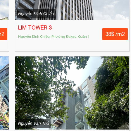
Nguyễn Đình Chiểu
LIM TOWER 3
m2
38$ /m2
Nguyễn Đình Chiểu, Phường Đakao, Quận 1
Nguyễn Văn Thủ