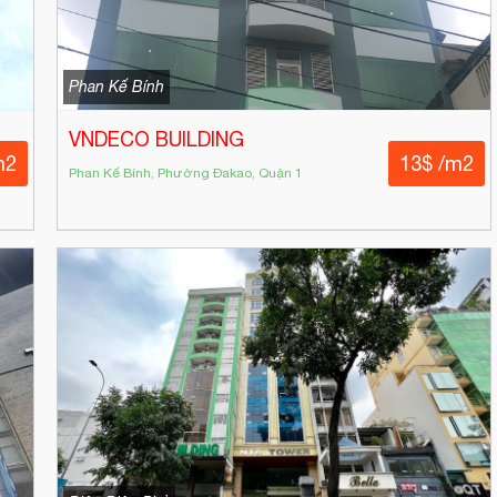
Phan Kế Bính
VNDECO BUILDING
m2
13$ /m2
Phan Kế Bính, Phường Đakao, Quận 1