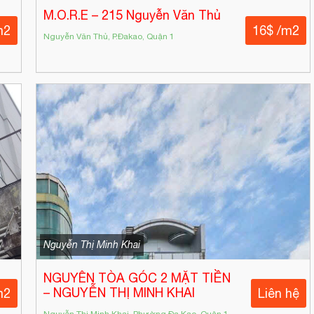
M.O.R.E – 215 Nguyễn Văn Thủ
m2
16$ /m2
Nguyễn Văn Thủ, P.Đakao, Quận 1
Nguyễn Thị Minh Khai
NGUYÊN TÒA GÓC 2 MẶT TIỀN
– NGUYỄN THỊ MINH KHAI
m2
Liên hệ
Nguyễn Thị Minh Khai, Phường Đa Kao, Quận 1