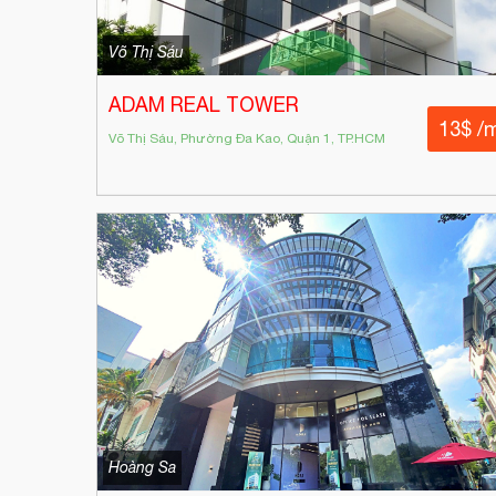
Võ Thị Sáu
ADAM REAL TOWER
13$ /
Võ Thị Sáu, Phường Đa Kao, Quận 1, TP.HCM
Hoàng Sa