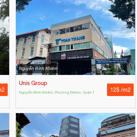
Nguyễn Bỉnh Khiêm
Unis Group
m2
12$ /m2
Nguyễn Bỉnh Khiêm, Phường Đakao, Quận 1