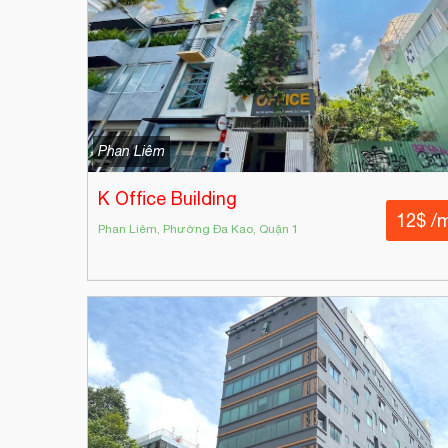
Phan Liêm
K Office Building
12$ /
Phan Liêm, Phường Đa Kao, Quận 1