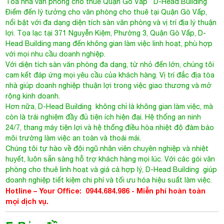
Tòa nhà văn phòng cho thuê Quận Gò Vấp
D-Head Building
Điểm đến lý tưởng cho văn phòng cho thuê tại Quận Gò Vấp,
nổi bật với đa dạng diện tích sàn văn phòng và vị trí địa lý thuận
lợi. Tọa lạc tại 371 Nguyễn Kiệm, Phường 3, Quận Gò Vấp, D-
Head Building mang đến không gian làm việc linh hoạt, phù hợp
với mọi nhu cầu doanh nghiệp.
Với diện tích sàn văn phòng đa dạng, từ nhỏ đến lớn, chúng tôi
cam kết đáp ứng mọi yêu cầu của khách hàng. Vị trí đắc địa tòa
nhà giúp doanh nghiệp thuận lợi trong việc giao thương và mở
rộng kinh doanh.
Hơn nữa, D-Head Building không chỉ là không gian làm việc, mà
còn là trải nghiệm đầy đủ tiện ích hiện đại. Hệ thống an ninh
24/7, thang máy tiện lợi và hệ thống điều hòa nhiệt độ đảm bảo
môi trường làm việc an toàn và thoải mái.
Chúng tôi tự hào về đội ngũ nhân viên chuyên nghiệp và nhiệt
huyết, luôn sẵn sàng hỗ trợ khách hàng mọi lúc. Với các gói văn
phòng cho thuê linh hoạt và giá cả hợp lý, D-Head Building giúp
doanh nghiệp tiết kiệm chi phí và tối ưu hóa hiệu suất làm việc.
Hotline – Your Office: 0944.684.986 - Miễn phí hoàn toàn
mọi dịch vụ.