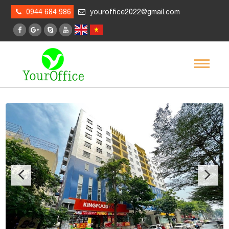
0944 684 986
youroffice2022@gmail.com