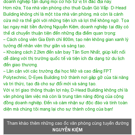
doanh nghiệp tận dụng mọi cơ hội từ vị trí đắc địa này.
Hơn nữa,
Tòa nhà văn phòng cho thuê Quận Gò Vấp
D-Head
Building không chỉ là một tòa nhà văn phòng, mà còn là cánh
cửa mở ra thế giới với những tiện ích và lợi thế không ngờ. Tọa
lạc ngay mặt tiền đường Nguyễn Kiệm, doanh nghiệp tại đây có
thể di chuyển thuận tiện đến những địa điểm quan trọng:
– Cách công viên Gia Định chỉ 800m, tạo nên không gian xanh lý
tưởng để nhân viên thư giãn và sáng tạo.
– Khoảng cách 2.2km đến sân bay Tân Sơn Nhất, giúp kết nối
dễ dàng với thị trường quốc tế và tiện ích đa dạng từ du lịch
đến giao thương.
– Lân cận với các trường đại học Mở và cao đẳng FPT
Polytechnic, D-Eyes Building trở thành nơi gặp gỡ của tài năng
và tri thức, tạo đà cho sự đổi mới và sáng tạo.
Với vị trí giao thông thuận lợi này, D-Head Building không chỉ là
văn phòng làm việc mà còn là trung tâm năng động của cộng
đồng doanh nghiệp. Đến và cảm nhận sự độc đáo và tính toàn
diện mà chúng tôi mang lại cho sự thành công của bạn!
Tham khảo thêm những cao ốc văn phòng cùng tuyến đường
NGUYỄN KIỆM