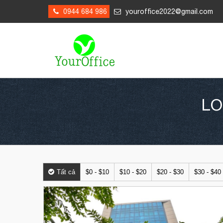
0944 684 986
youroffice2022@gmail.com
LO
Tất cả
$0 - $10
$10 - $20
$20 - $30
$30 - $40