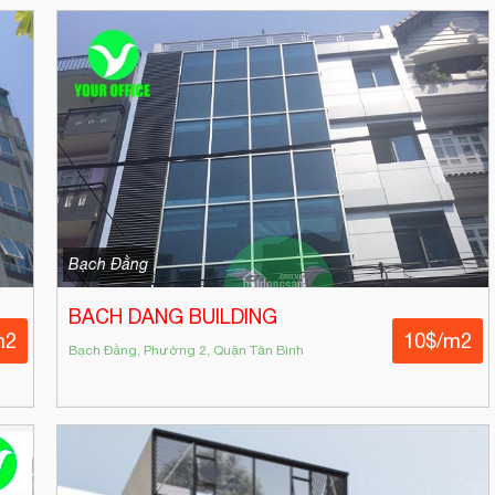
Bạch Đằng
BACH DANG BUILDING
m2
10$/m2
Bạch Đằng, Phường 2, Quận Tân Bình