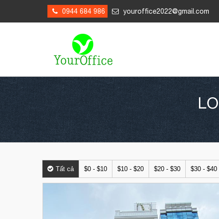
0944 684 986
youroffice2022@gmail.com
LO
Tất cả
$0 - $10
$10 - $20
$20 - $30
$30 - $40