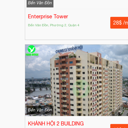
Bến Vân Đồn
Enterprise Tower
28$ /
Bến Vân Đồn, Phường 2, Quận 4
Bến Vân Đồn
KHÁNH HỘI 2 BUILDING