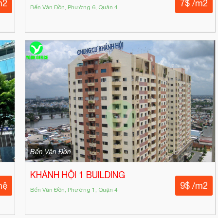
m2
7$ /m2
Bến Vân Đồn, Phường 6, Quận 4
Bến Vân Đồn
KHÁNH HỘI 1 BUILDING
hệ
9$ /m2
Bến Vân Đồn, Phường 1, Quận 4