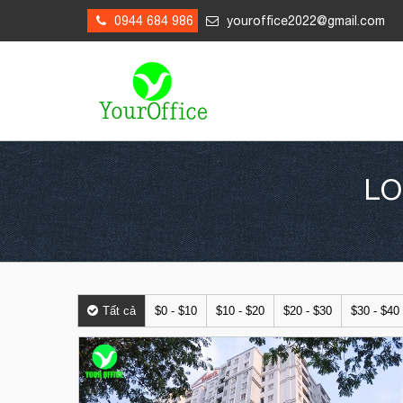
0944 684 986
youroffice2022@gmail.com
LO
Tất cả
$0 - $10
$10 - $20
$20 - $30
$30 - $40