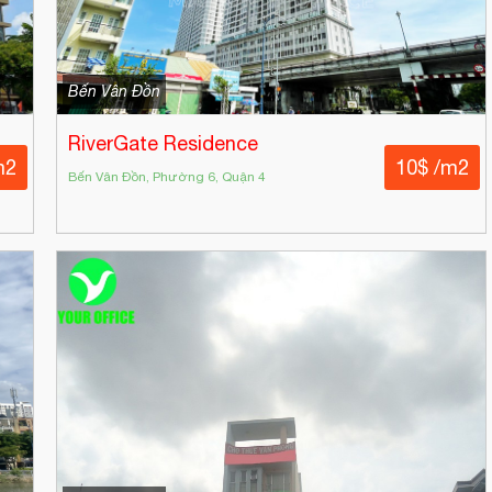
Bến Vân Đồn
RiverGate Residence
m2
10$ /m2
Bến Vân Đồn, Phường 6, Quận 4