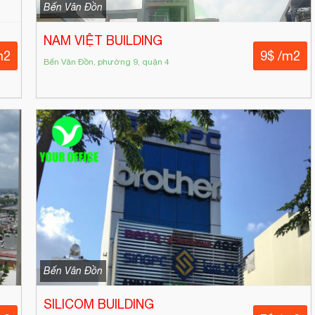
Bến Vân Đồn
NAM VIỆT BUILDING
m2
9$ /m2
Bến Vân Đồn, phường 9, quận 4
Bến Vân Đồn
SILICOM BUILDING