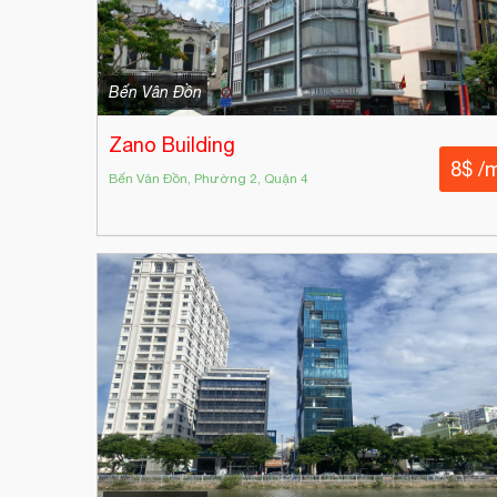
Bến Vân Đồn
Zano Building
8$ /
Bến Vân Đồn, Phường 2, Quận 4