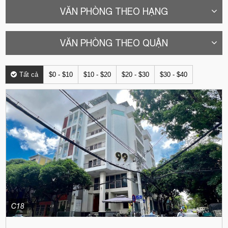
VĂN PHÒNG THEO HẠNG
VĂN PHÒNG THEO QUẬN
Tất cả
$0 - $10
$10 - $20
$20 - $30
$30 - $40
C18