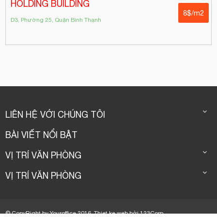
HOLDING BUILDING
8$/m2
D3, Phường 25, Quận Bình Thạnh
LIÊN HỆ VỚI CHÚNG TÔI
BÀI VIẾT NỔI BẬT
VỊ TRÍ VĂN PHÒNG
VỊ TRÍ VĂN PHÒNG
© CopyRight by Youroffice 2016.
Thiet ke web
bởi
123Corp