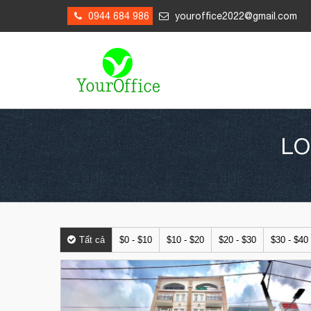
0944 684 986
youroffice2022@gmail.com
LO
Tất cả
$0 - $10
$10 - $20
$20 - $30
$30 - $40