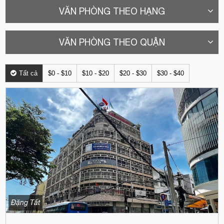
VĂN PHÒNG THEO HẠNG
VĂN PHÒNG THEO QUẬN
Tất cả
$0 - $10
$10 - $20
$20 - $30
$30 - $40
Đặng Tất