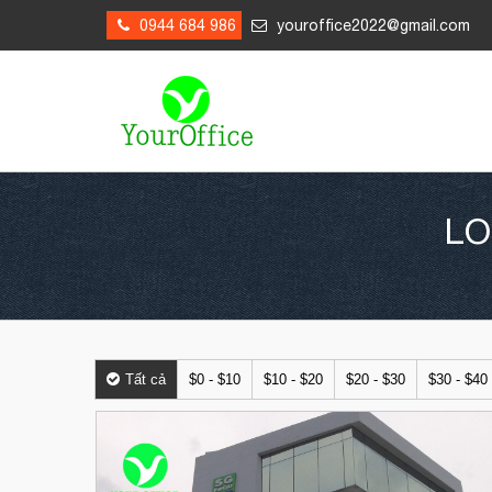
0944 684 986
youroffice2022@gmail.com
LO
Tất cả
$0 - $10
$10 - $20
$20 - $30
$30 - $40