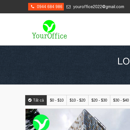
0944 684 986
youroffice2022@gmail.com
LO
Tất cả
$0 - $10
$10 - $20
$20 - $30
$30 - $40