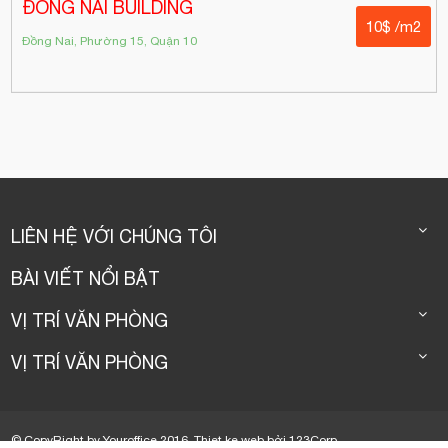
ĐỒNG NAI BUILDING
10$ /m2
Đồng Nai, Phường 15, Quận 10
LIÊN HỆ VỚI CHÚNG TÔI
BÀI VIẾT NỔI BẬT
VỊ TRÍ VĂN PHÒNG
VỊ TRÍ VĂN PHÒNG
© CopyRight by Youroffice 2016.
Thiet ke web
bởi
123Corp