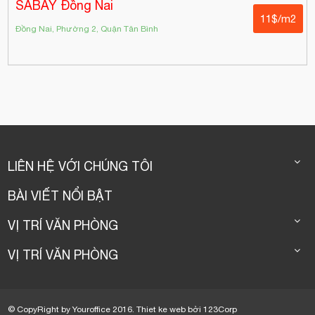
SABAY Đồng Nai
11$/m2
Đồng Nai, Phường 2, Quận Tân Bình
LIÊN HỆ VỚI CHÚNG TÔI
BÀI VIẾT NỔI BẬT
VỊ TRÍ VĂN PHÒNG
VỊ TRÍ VĂN PHÒNG
© CopyRight by Youroffice 2016.
Thiet ke web
bởi
123Corp