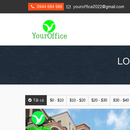
0944 684 986
youroffice2022@gmail.com
LO
Tất cả
$0 - $10
$10 - $20
$20 - $30
$30 - $40