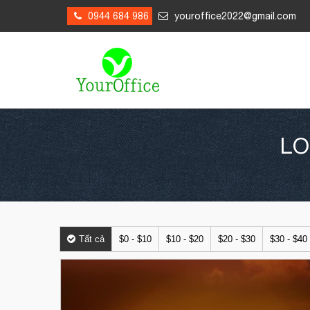
0944 684 986
youroffice2022@gmail.com
LO
Tất cả
$0 - $10
$10 - $20
$20 - $30
$30 - $40