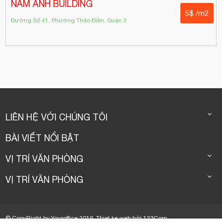
NAM ANH BUILDING
5$ /m2
Đường Số 41, Phường Thảo Điền, Quận 2
LIÊN HỆ VỚI CHÚNG TÔI
BÀI VIẾT NỔI BẬT
VỊ TRÍ VĂN PHÒNG
VỊ TRÍ VĂN PHÒNG
© CopyRight by Youroffice 2016.
Thiet ke web
bởi
123Corp