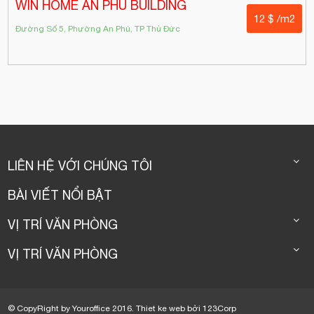
WIN HOME AN PHU BUILDING
12 $ /m2
Đường Số 5, Phường An Phú, TP Thủ Đức
LIÊN HỆ VỚI CHÚNG TÔI
BÀI VIẾT NỔI BẬT
VỊ TRÍ VĂN PHÒNG
VỊ TRÍ VĂN PHÒNG
© CopyRight by Youroffice 2016.
Thiet ke web
bởi
123Corp