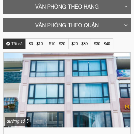
VĂN PHÒNG THEO HẠNG
VĂN PHÒNG THEO QUẬN
Tất cả
$0 - $10
$10 - $20
$20 - $30
$30 - $40
đường số 5