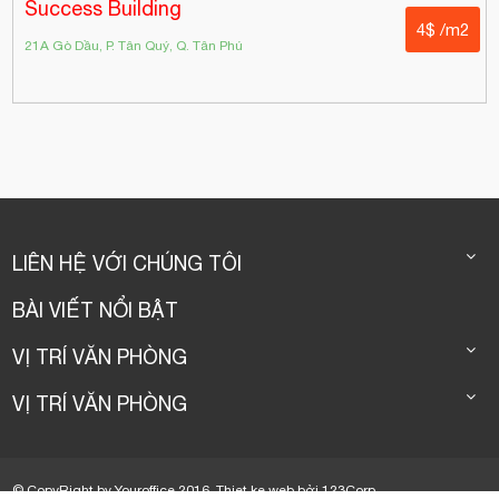
Success Building
4$ /m2
21A Gò Dầu, P. Tân Quý, Q. Tân Phú
LIÊN HỆ VỚI CHÚNG TÔI
BÀI VIẾT NỔI BẬT
VỊ TRÍ VĂN PHÒNG
VỊ TRÍ VĂN PHÒNG
© CopyRight by Youroffice 2016.
Thiet ke web
bởi
123Corp