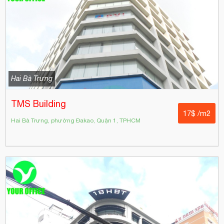
Hai Bà Trưng
TMS Building
17$ /m2
Hai Bà Trưng, phường Đakao, Quận 1, TPHCM