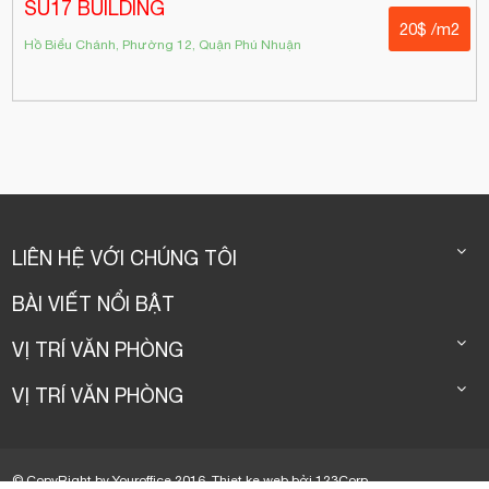
SU17 BUILDING
20$ /m2
Hồ Biểu Chánh, Phường 12, Quận Phú Nhuận
LIÊN HỆ VỚI CHÚNG TÔI
BÀI VIẾT NỔI BẬT
VỊ TRÍ VĂN PHÒNG
VỊ TRÍ VĂN PHÒNG
© CopyRight by Youroffice 2016.
Thiet ke web
bởi
123Corp