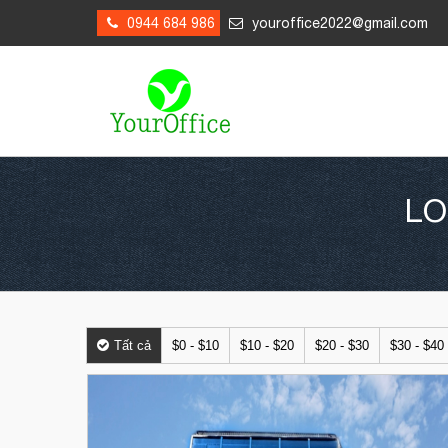
0944 684 986
youroffice2022@gmail.com
LO
Tất cả
$0 - $10
$10 - $20
$20 - $30
$30 - $40