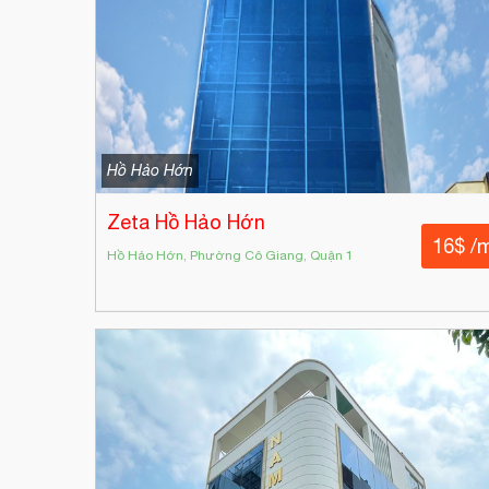
Hồ Hảo Hớn
Zeta Hồ Hảo Hớn
16$ /
Hồ Hảo Hớn, Phường Cô Giang, Quận 1