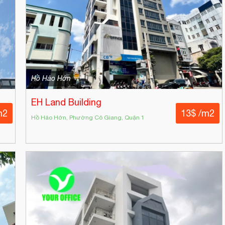
Hồ Hảo Hớn
EH Land Building
m2
13$ /m2
Hồ Hảo Hớn, Phường Cô Giang, Quận 1