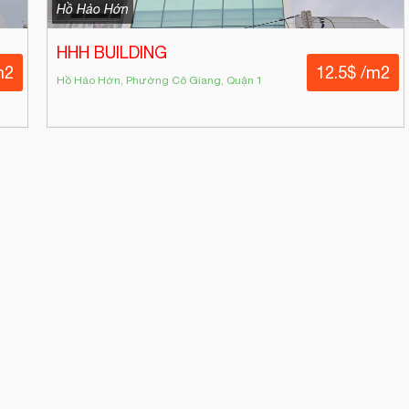
Hồ Hảo Hớn
HHH BUILDING
m2
12.5$ /m2
Hồ Hảo Hớn, Phường Cô Giang, Quận 1