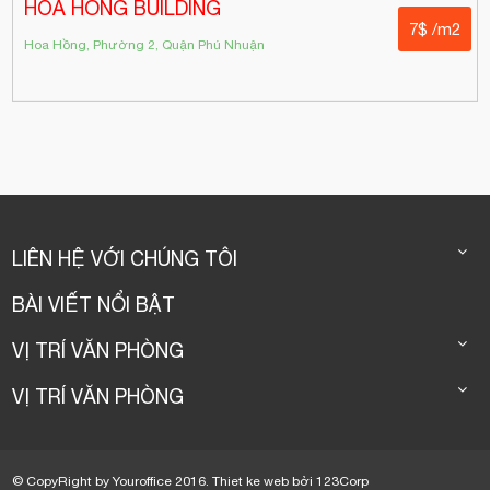
HOA HỒNG BUILDING
7$ /m2
Hoa Hồng, Phường 2, Quận Phú Nhuận
LIÊN HỆ VỚI CHÚNG TÔI
BÀI VIẾT NỔI BẬT
VỊ TRÍ VĂN PHÒNG
VỊ TRÍ VĂN PHÒNG
© CopyRight by Youroffice 2016.
Thiet ke web
bởi
123Corp