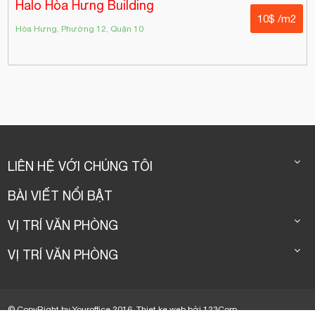
Halo Hòa Hưng Building
10$ /m2
Hòa Hưng, Phường 12, Quận 10
LIÊN HỆ VỚI CHÚNG TÔI
BÀI VIẾT NỔI BẬT
VỊ TRÍ VĂN PHÒNG
VỊ TRÍ VĂN PHÒNG
© CopyRight by Youroffice 2016.
Thiet ke web
bởi
123Corp