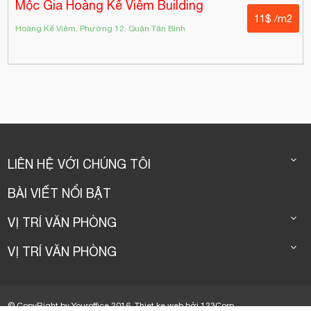
Mộc Gia Hoàng Kế Viêm Building
11$ /m2
Hoàng Kế Viêm, Phường 12, Quận Tân Bình
LIÊN HỆ VỚI CHÚNG TÔI
BÀI VIẾT NỔI BẬT
VỊ TRÍ VĂN PHÒNG
VỊ TRÍ VĂN PHÒNG
© CopyRight by Youroffice 2016.
Thiet ke web
bởi
123Corp