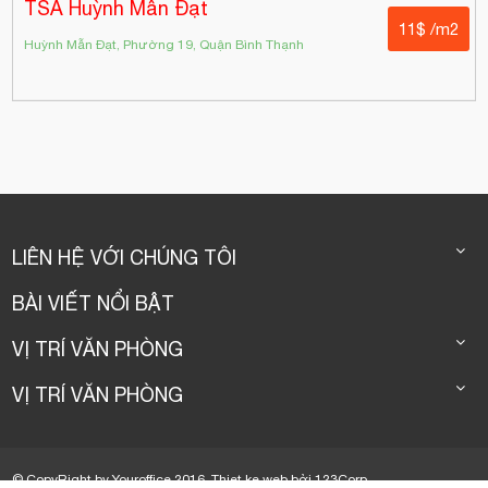
TSA Huỳnh Mẫn Đạt
11$ /m2
Huỳnh Mẫn Đạt, Phường 19, Quận Bình Thạnh
LIÊN HỆ VỚI CHÚNG TÔI
BÀI VIẾT NỔI BẬT
VỊ TRÍ VĂN PHÒNG
VỊ TRÍ VĂN PHÒNG
© CopyRight by Youroffice 2016.
Thiet ke web
bởi
123Corp