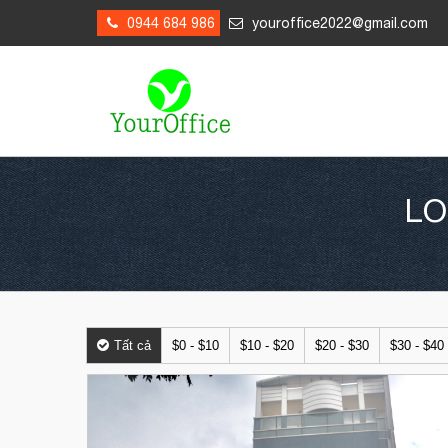
0944 684 986
youroffice2022@gmail.com
LO
Tất cả
$0 - $10
$10 - $20
$20 - $30
$30 - $40