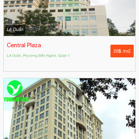
Lê Duẩn
Central Plaza
26$ /m2
Lê Duẩn, Phường Bến Nghé, Quận 1