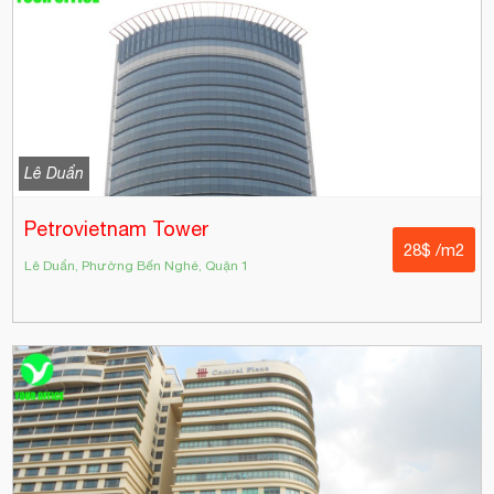
Lê Duẩn
Petrovietnam Tower
28$ /m2
Lê Duẩn, Phường Bến Nghé, Quận 1