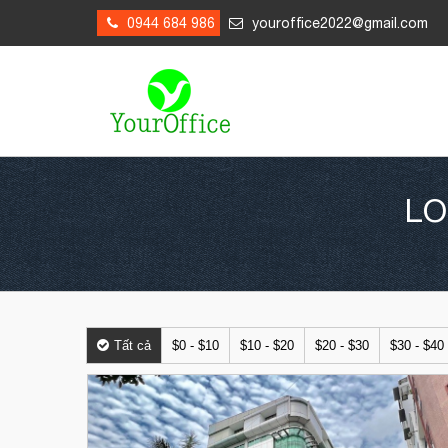
0944 684 986
youroffice2022@gmail.com
LO
Tất cả
$0 - $10
$10 - $20
$20 - $30
$30 - $40