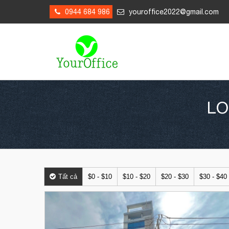
0944 684 986
youroffice2022@gmail.com
LO
Tất cả
$0 - $10
$10 - $20
$20 - $30
$30 - $40