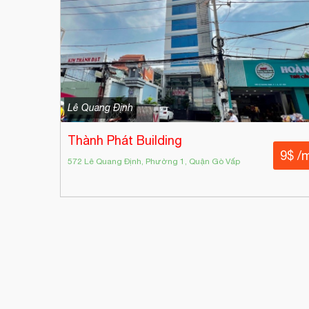
Lê Quang Định
Thành Phát Building
9$ /
572 Lê Quang Định, Phường 1, Quận Gò Vấp