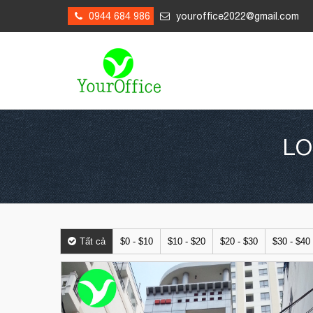
0944 684 986
youroffice2022@gmail.com
LO
Tất cả
$0 - $10
$10 - $20
$20 - $30
$30 - $40