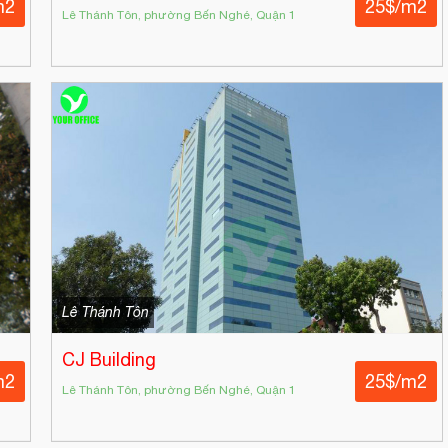
m2
25$/m2
Lê Thánh Tôn, phường Bến Nghé, Quận 1
Lê Thánh Tôn
CJ Building
m2
25$/m2
Lê Thánh Tôn, phường Bến Nghé, Quận 1