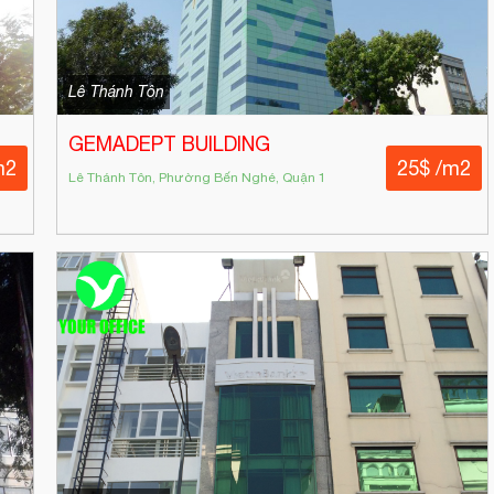
Lê Thánh Tôn
GEMADEPT BUILDING
m2
25$ /m2
Lê Thánh Tôn, Phường Bến Nghé, Quận 1