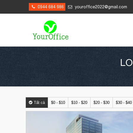
0944 684 986
youroffice2022@gmail.com
LO
Tất cả
$0 - $10
$10 - $20
$20 - $30
$30 - $40