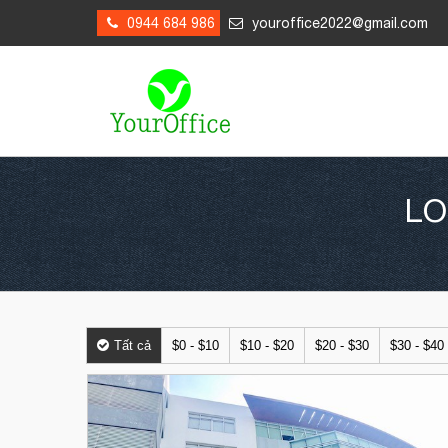
0944 684 986
youroffice2022@gmail.com
LO
Tất cả
$0 - $10
$10 - $20
$20 - $30
$30 - $40