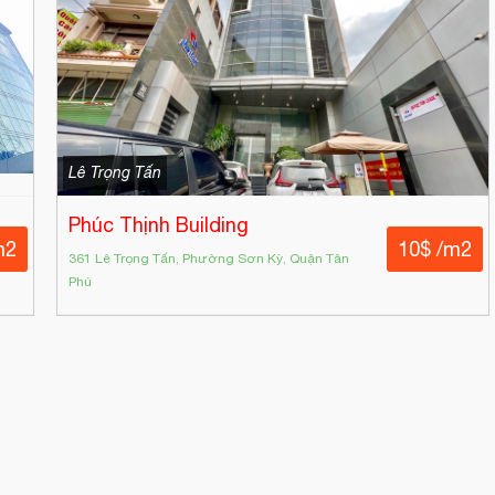
Lê Trọng Tấn
Phúc Thịnh Building
m2
10$ /m2
361 Lê Trọng Tấn, Phường Sơn Kỳ, Quận Tân
Phú