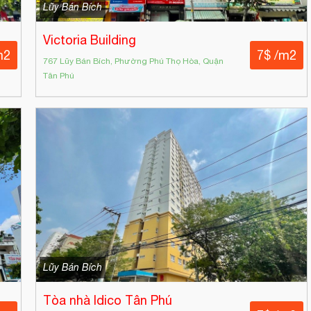
Lũy Bán Bích
Victoria Building
m2
7$ /m2
767 Lũy Bán Bích, Phường Phú Thọ Hòa, Quận
Tân Phú
Lũy Bán Bích
Tòa nhà Idico Tân Phú