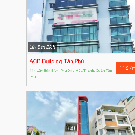
Lũy Bán Bích
ACB Building Tân Phú
11$ /
414 Lũy Bán Bích, Phường Hòa Thạnh, Quận Tân
Phú