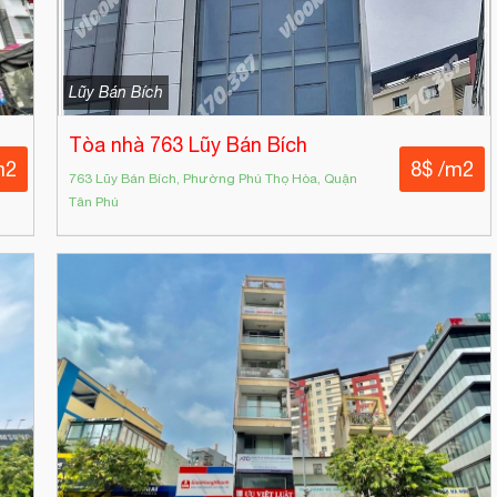
Lũy Bán Bích
Tòa nhà 763 Lũy Bán Bích
m2
8$ /m2
763 Lũy Bán Bích, Phường Phú Thọ Hòa, Quận
Tân Phú