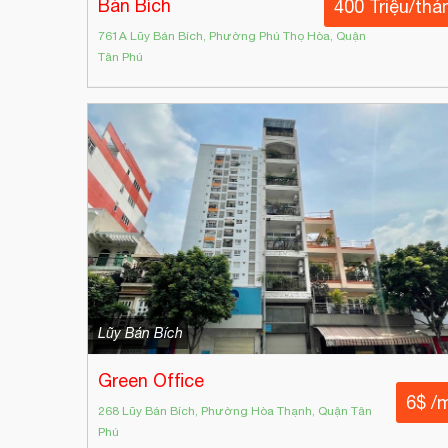
Bán Bích
400 Triệu/thá
761A Lũy Bán Bích, Phường Phú Thọ Hòa, Quận
Tân Phú
Lũy Bán Bích
Green Office
6$ /
268 Lũy Bán Bích, Phường Hòa Thạnh, Quận Tân
Phú