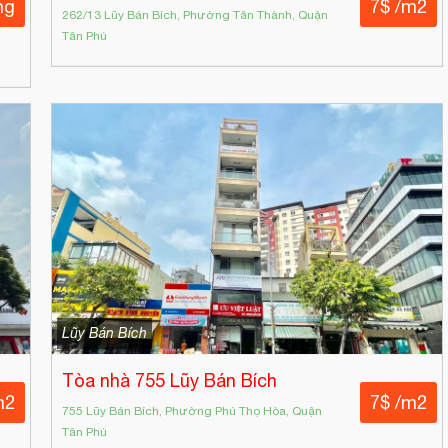
ng
7$ /m2
262/13 Lũy Bán Bích, Phường Tân Thành, Quận
Tân Phú
Lũy Bán Bích
Tòa nhà 755 Lũy Bán Bích
m2
7$ /m2
755 Lũy Bán Bích, Phường Phú Thọ Hòa, Quận
Tân Phú