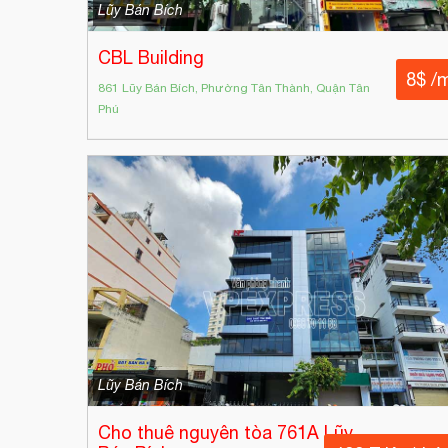
Lũy Bán Bích
CBL Building
8$ /
861 Lũy Bán Bích, Phường Tân Thành, Quận Tân
Phú
Lũy Bán Bích
Cho thuê nguyên tòa 761A Lũy