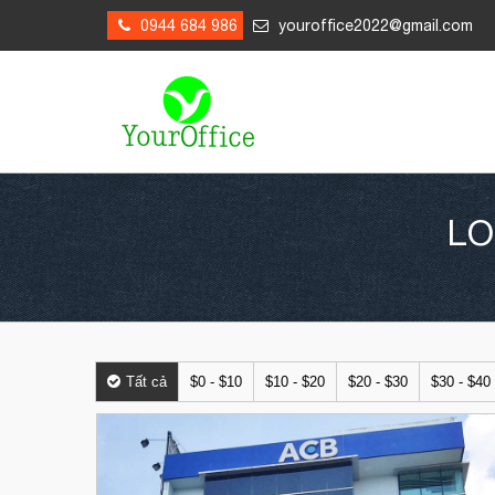
0944 684 986
youroffice2022@gmail.com
LO
Tất cả
$0 - $10
$10 - $20
$20 - $30
$30 - $40