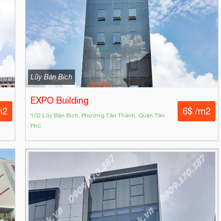
Lũy Bán Bích
EXPO Building
m2
6$ /m2
102 Lũy Bán Bích, Phường Tân Thành, Quận Tân
Phú